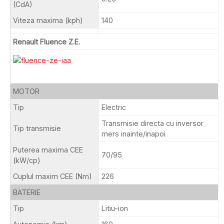
(CdA)
Viteza maxima (kph)
140
Renault Fluence Z.E.
MOTOR
Tip
Electric
Transmisie directa cu inversor
Tip transmisie
mers inainte/inapoi
Puterea maxima CEE
70/95
(kW/cp)
Cuplul maxim CEE (Nm)
226
BATERIE
Tip
Litiu-ion