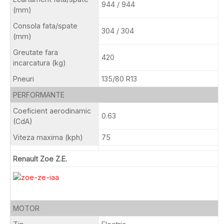
944 / 944
(mm)
Consola fata/spate
304 / 304
(mm)
Greutate fara
420
incarcatura (kg)
Pneuri
135/80 R13
PERFORMANTE
Coeficient aerodinamic
0.63
(CdA)
Viteza maxima (kph)
75
Renault Zoe Z.E.
MOTOR