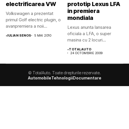
electrificarea VW
prototip Lexus LFA
in premiera
Volkswagen a prezentat
mondiala
primul Golf electric plugin, o
avanpremiera a noii
Lexus anunta lansarea
generatii...
oficiala a LFA, o super
•
IULIAN SENOS
5 MAI 2010
masina cu 2 locuri...
•
TOTALAUTO
24 OCTOMBRIE 2009
© TotalAuto. Toate drepturile rezervate.
Automobile
Tehnologii
Documentare