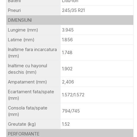
Baterii
Litiu-ion
Pneuri
245/35 R21
DIMENSIUNI
Lungime (mm)
3.945
Latime (mm)
1.856
Inaltime fara incarcatura
1.748
(mm)
Inaltime cu hayonul
1.902
deschis (mm)
Ampatament (mm)
2,406
Ecartament fata/spate
1.572/1.572
(mm)
Consola fata/spate
794/745
(mm)
Greutate (kg)
1.52
PERFORMANTE