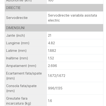
Autonomie (km)
160
DIRECTIE
Servodirectie variabila asistata
Servodirectie
electric
DIMENSIUNI
Jante (inch)
21
Lungime (mm)
4.82
Latime (mm)
1.882
Inaltime (mm)
1.52
Ampatament (mm)
2.696
Ecartament fata/spate
1.672/1.672
(mm)
Consola fata/spate
996/1.135
(mm)
Greutate fara
1.6
incarcatura (kg)