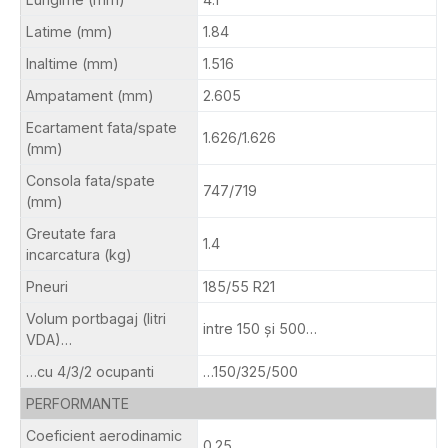
Latime (mm)
1.84
Inaltime (mm)
1.516
Ampatament (mm)
2.605
Ecartament fata/spate
1.626/1.626
(mm)
Consola fata/spate
747/719
(mm)
Greutate fara
1.4
incarcatura (kg)
Pneuri
185/55 R21
Volum portbagaj (litri
intre 150 şi 500…
VDA)…
…cu 4/3/2 ocupanti
…150/325/500
PERFORMANTE
Coeficient aerodinamic
0.25