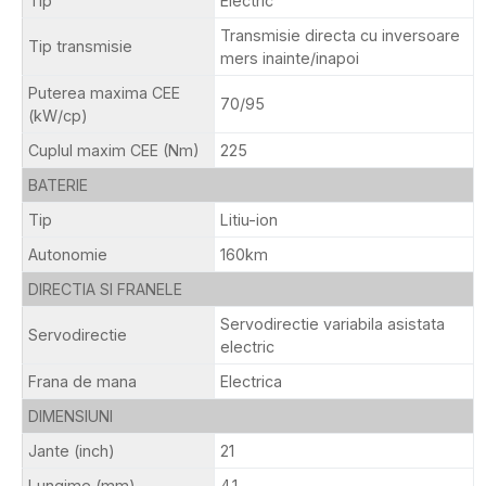
Tip
Electric
Transmisie directa cu inversoare
Tip transmisie
mers inainte/inapoi
Puterea maxima CEE
70/95
(kW/cp)
Cuplul maxim CEE (Nm)
225
BATERIE
Tip
Litiu-ion
Autonomie
160km
DIRECTIA SI FRANELE
Servodirectie variabila asistata
Servodirectie
electric
Frana de mana
Electrica
DIMENSIUNI
Jante (inch)
21
Lungime (mm)
4.1