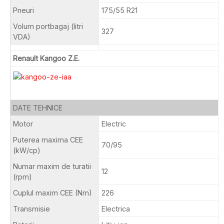
Pneuri
175/55 R21
Volum portbagaj (litri
327
VDA)
Renault Kangoo Z.E.
DATE TEHNICE
Motor
Electric
Puterea maxima CEE
70/95
(kW/cp)
Numar maxim de turatii
12
(rpm)
Cuplul maxim CEE (Nm)
226
Transmisie
Electrica