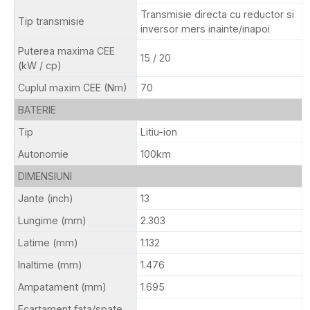
Transmisie directa cu reductor si
Tip transmisie
inversor mers inainte/inapoi
Puterea maxima CEE
15 / 20
(kW / cp)
Cuplul maxim CEE (Nm)
70
BATERIE
Tip
Litiu-ion
Autonomie
100km
DIMENSIUNI
Jante (inch)
13
Lungime (mm)
2.303
Latime (mm)
1.132
Inaltime (mm)
1.476
Ampatament (mm)
1.695
Ecartament fata/spate