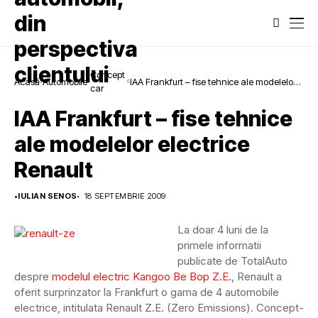
Concept
Acasă
Automobile
IAA Frankfurt – fise tehnice ale modelelor
car
electrice Renault
IAA Frankfurt – fise tehnice
ale modelelor electrice
Renault
•
IULIAN SENOS
18 SEPTEMBRIE 2009
La doar 4 luni de la
primele informatii
publicate de TotalAuto
despre
modelul electric Kangoo Be Bop Z.E.
, Renault a
oferit surprinzator la Frankfurt o gama de 4 automobile
electrice, intitulata Renault Z.E. (Zero Emissions). Concept-