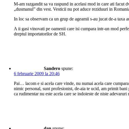
M-am razgandit sa va raspund in acelasi mod in care ati facut
„dusmanul” din vest. Vesticii nu pot aduce reziduuri in Romani
In loc sa observam ca un grup de ageamii s-au jucat de-a taxa au
A ii gasi vinovati pe oamenii care isi cumpara intr-un mod perf
dreptul importatorilor de SH.
Sandero
spune:
6 februarie 2009 la 20:46
Pai… lacom e si acela care vinde, nu numai acela care cumpara. 
nimic personal, sunt profesionist, de-aia te ucid, am primit ba
ca rudimentar nu este acela care se indoieste de niste adevaruri r
dan
spune: