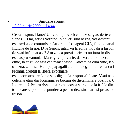
Sandero
spune:
12 februarie 2009 la 14:44
Ce sa-ti spun, Dane? Un vechi proverb chinezesc glasuieste ca ma
Senos… Dar, serios vorbind, bine, eu sunt naspa, voi destepti. P
este scrisa de comunisti? Autorul e fost agent CIA, functionar a
fituicile de la noi. D-le Senos, uitati-va la editia globala a lui 
de v-ati inflamat asa? Am zis ca prostia oricum nu intra in discut
este aspru vamuita. Ma rog, va priveste, dar va atentionez ca la f
etnie, in cazul de fata cea romaneasca. Adicatelea cum vine, la
o razna, zau asa. Hai, pe papagalii aia ii inteleg, n-au treaba c
reclama dreptul la libera exprimare
este necesar sa reclame si obligatia la responsabilitate. V-ati napu
celelalte etnii din Romania se bucura de discriminare pozitiva. C
Laurentiu? Pentru dvs. etnia romaneasca se reduce la fufele din 
totii, care si poarta raspunderea pentru dezastrul tarii si proast
raison.