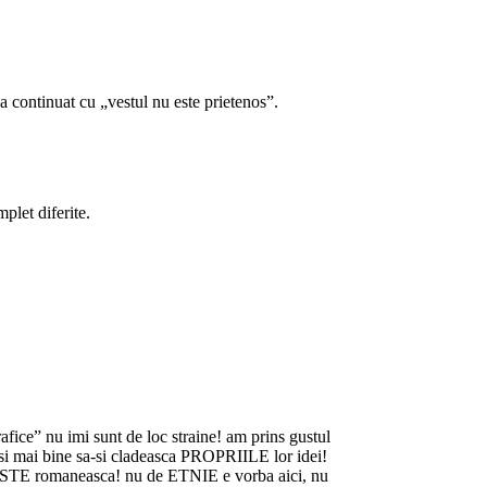
a continuat cu „vestul nu este prietenos”.
plet diferite.
rafice” nu imi sunt de loc straine! am prins gustul
e si mai bine sa-si cladeasca PROPRIILE lor idei!
a ESTE romaneasca! nu de ETNIE e vorba aici, nu