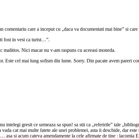
 un comentariu care a inceput cu „daca va documentati mai bine” si care 
i fost in vest ca turist…”.
c malitios. Nici macar nu v-am raspuns cu aceeasi moneda.
r. Este cel mai lung sofism din lume. Sorry. Din pacate avem pareri com
u intelegi gresit ce urmeaza sa spun! sa stii ca „referirile” tale „bibliog
a vada cat mai multe fatete ale unei problemei, asta ii deschide, dar est
u”… asa si acum cateva amendamente la cele afirmate de tine : lacomi