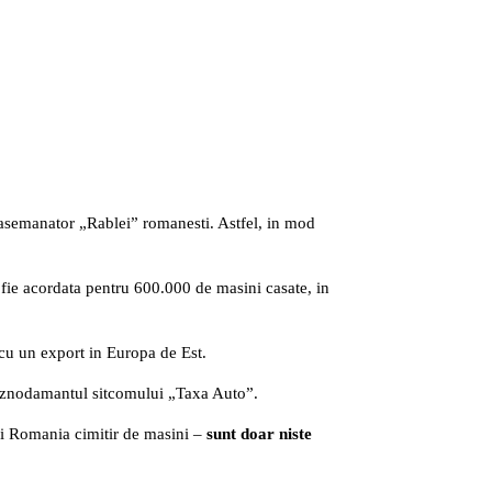
asemanator „Rablei” romanesti. Astfel, in mod
ie acordata pentru 600.000 de masini casate, in
cu un export in Europa de Est.
 deznodamantul sitcomului „Taxa Auto”.
i Romania cimitir de masini –
sunt doar niste