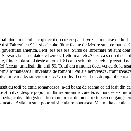
i bine un cucui la cap decat un creier spalat. Vezi si metrosexualul Lau
ai si Fahrenheit 9/11 si celelalte filme facute de Moore sunt comuniste
l guvernului america, FMI, bla-bla-bla. Surse de informare nu sunt doar 
Jon Stewart, la stirile date de Leno si Letterman etc.Astea ca sa nu discut 
ie, fiindca aia se plateste automat. Si ca,in schimb, ar trebui pregatiti o
el faceau jurnalistii din anii 50. Totul era minunat daca venea de la rasa
comia romaneasca? Inventata de romani? Pai aia nemteasca, frantuzeasca,
u idealurile inalte, superioare etc. Un individ crescut in zdranganit de m
stit cu totii pe etnia romaneasca, n-ati bagat de seama ca ati iesit din cad
e stiti dvs. despre popor, multimea anonima care tace, munceste si indura
media, cativa blogisti cu hormoni in loc de muci, niste zeci de gangsteri
a educatie. Astia nu sunt poporul si etnia romaneasca. Mai multa atentie l