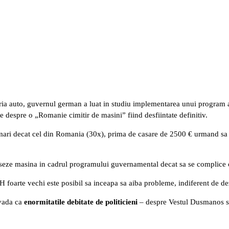
ria auto, guvernul german a luat in studiu implementarea unui program 
te despre o „Romanie cimitir de masini” fiind desfiintate definitiv.
mari decat cel din Romania (30x), prima de casare de 2500 € urmand sa f
caseze masina in cadrul programului guvernamental decat sa se complice 
 SH foarte vechi este posibil sa inceapa sa aiba probleme, indiferent de
ovada ca
enormitatile debitate de politicieni
– despre Vestul Dusmanos s