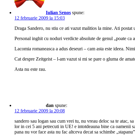
Iulian Senos
spune:
12 februarie 2009 la 15:03
Draga Sandero, nu stiu ce ati vazut malitios la mine. Ati postat
Personal inghit cu noduri verdicte absolute de genul „poate ca at
Lacomia romaneasca a adus deseuri – cam asta este ideea. Nimi
Cat despre Zeitgeist – l-am vazut si mi se pare o gluma de amato
Asta nu este rau.
dan
spune:
12 februarie 2009 la 20:08
sandero sau logan sau cum vrei tu, nu vreau deloc sa te atac, sa n
lor in cei 5 ani petrecuti in UE! e intotdeauna bine ca oamenii s
pana nu vor face asta nu fac altceva decat sa schimbe „stapan