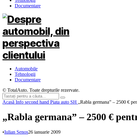
Tehnologii
Documentare
Automobile
Tehnologii
Documentare
© TotalAuto. Toate drepturile rezervate.
Acasă
Info second hand
Piata auto SH
„Rabla germana” – 2500 € pen
„Rabla germana” – 2500 € pent
•
Iulian Senos
26 ianuarie 2009