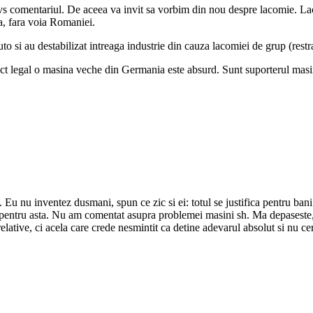
 dvs comentariul. De aceea va invit sa vorbim din nou despre lacomie. 
a, fara voia Romaniei.
to si au destabilizat intreaga industrie din cauza lacomiei de grup (res
ect legal o masina veche din Germania este absurd. Sunt suporterul masin
Eu nu inventez dusmani, spun ce zic si ei: totul se justifica pentru ba
ni pentru asta. Nu am comentat asupra problemei masini sh. Ma depaseste,
elative, ci acela care crede nesmintit ca detine adevarul absolut si nu c