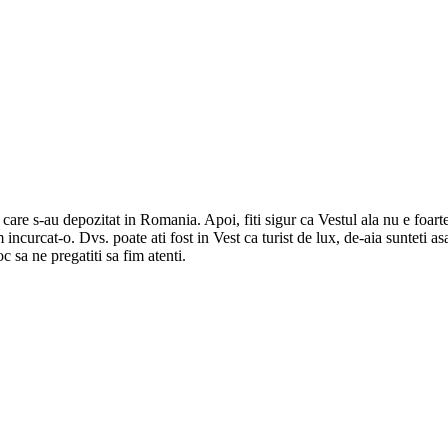
care s-au depozitat in Romania. Apoi, fiti sigur ca Vestul ala nu e foarte
incurcat-o. Dvs. poate ati fost in Vest ca turist de lux, de-aia sunteti as
 sa ne pregatiti sa fim atenti.