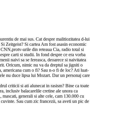
rentiu de mai sus. Cat despre malitiozitatea d-lui
? Si Zeitgeist? Si cartea Am fost asasin economic
CNN,protv-urile din reteaua Cia, radio total si
despre carti si studii. In fond despre ce era vorba
amenii naivi sa se fereasca, deoarece si naivitatea
rit. Oricum, nimic nu va da dreptul sa jigniti o
 americana cum o fi? Sau n-o fi de loc? Ati luat-
anele nu duce lipsa lui Mozart. Dar un personaj care
rul criticii si ati alunecat in rasism? Bine ca toate
, inclusiv balacarelile cretine ale unora ca
, mascati, generali si alte cele, cam 130.000 cu
a cuvinte. Sau cum zic francezii, sa aveti un pic de