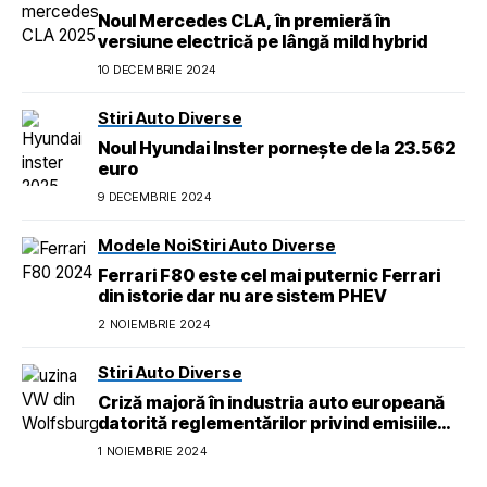
Noul Mercedes CLA, în premieră în
versiune electrică pe lângă mild hybrid
10 DECEMBRIE 2024
Stiri Auto Diverse
Noul Hyundai Inster pornește de la 23.562
euro
9 DECEMBRIE 2024
Modele Noi
Stiri Auto Diverse
Ferrari F80 este cel mai puternic Ferrari
din istorie dar nu are sistem PHEV
2 NOIEMBRIE 2024
Stiri Auto Diverse
Criză majoră în industria auto europeană
datorită reglementărilor privind emisiile
pentru 2026
1 NOIEMBRIE 2024