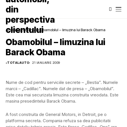
Acasă
Documentare
Obamobilul – limuzina lui Barack Obama
Obamobilul – limuzina lui
Barack Obama
•
TOTALAUTO
21 IANUARIE 2009
Nume de cod pentru serviciile secrete – „Bestia”. Numele
marcii – „Cadillac”. Numele dat de presa – „Obamobilul”.
Este cea mai securizata limuzina construita vreodata. Este
masina presedintelui Barack Obama.
A fost construita de General Motors, in Detroit, pe o
platforma secreta. Compania refuza sa dea publicitatii
orice detaliu tehnic precis. Este firesc. Cadillac „One” are