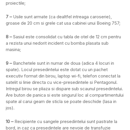
proiectile;
7 –
Usile sunt armate (ca dealtfel intreaga caroserie),
groase de 20 cm si grele cat usa cabinei unui Boeing 757;
8 –
Sasiul este consolidat cu tabla de otel de 12 cm pentru
a rezista unui nedorit incident cu bomba plasata sub
masina;
9 –
Banchetele sunt in numar de doua (adica 4 locuri in
spate). Locul presedintelui este dotat cu un pachet
executiv format din birou, laptop wi-fi, telefon conectat la
satelit si linie directa cu vice-presedintele si Pentagonul.
Intregul birou se pliaza si dispare sub scaunul presedintelui.
Are buton de panica si este singurul loc al compartimentului
spate al carui geam de sticla se poate deschide (lasa in
jos).
10 –
Recipiente cu sangele presedintelui sunt pastrate la
bord, in caz ca presedintele are nevoie de transfuzie