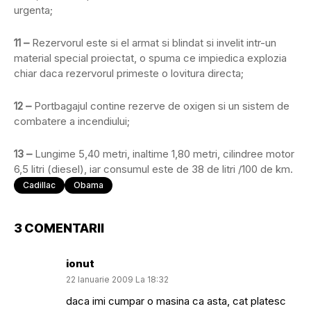
urgenta;
11 –
Rezervorul este si el armat si blindat si invelit intr-un
material special proiectat, o spuma ce impiedica explozia
chiar daca rezervorul primeste o lovitura directa;
12 –
Portbagajul contine rezerve de oxigen si un sistem de
combatere a incendiului;
13 –
Lungime 5,40 metri, inaltime 1,80 metri, cilindree motor
6,5 litri (diesel), iar consumul este de 38 de litri /100 de km.
Cadillac
Obama
3 COMENTARII
ionut
22 Ianuarie 2009 La 18:32
daca imi cumpar o masina ca asta, cat platesc