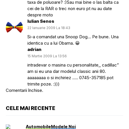
taxa de poluoare? :)Sau mai bine o las balta ca
cei de la RAR o trec non euro pt nu au date
despre moto
Iulian Senos
22 Ianuarie 2009 La 18:43
Si-a comandat una Snoop Dog… Pe bune. Una
identica cu a lui Obama. 😀
adrian
15 Martie 2009 La 13:56
intradevar o masina cu personalitate,, cadillac”
am si eu una dar modelul classic anii 80.
aaaaaaaa o si inchiriez ….. 0745-357185 pot
trimite poze. :)))
Comentarii închise.
CELE MAI RECENTE
Automobile
Modele Noi