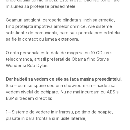
misiunea sa protejeze presedintele.
Geamuri antiglont, caroserie blindata si inchisa ermetic,
fiind protejata impotriva armelor chimice. Are sisteme
sofisticate de comunicatii, care sa-i permita presedintelui
sa fie in contact cu lumea exterioara.
O nota personala este data de magazia cu 10 CD-uri si
telecomanda, artistii preferati de Obama fiind Stevie
Wonder si Bob Dylan.
Dar haideti sa vedem ce stie sa faca masina presedintelui.
Sau – cum se spune sec prin showroom-uri – haideti sa
vedem nivelul de echipare. Nu ne mai incurcam cu ABS si
ESP si trecem direct la:
1 –
Sisteme de vedere in infrarosu, pe timp de noapte,
plasate in bara frontala si in usile laterale;