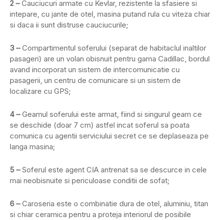
2 –
Cauciucuri armate cu Kevlar, rezistente la sfasiere si
intepare, cu jante de otel, masina putand rula cu viteza chiar
si daca ii sunt distruse cauciucurile;
3 –
Compartimentul soferului (separat de habitaclul inaltilor
pasageri) are un volan obisnuit pentru gama Cadillac, bordul
avand incorporat un sistem de intercomunicatie cu
pasagerii, un centru de comunicare si un sistem de
localizare cu GPS;
4 –
Geamul soferului este armat, fiind si singurul geam ce
se deschide (doar 7 cm) astfel incat soferul sa poata
comunica cu agentii serviciului secret ce se deplaseaza pe
langa masina;
5 –
Soferul este agent CIA antrenat sa se descurce in cele
mai neobisnuite si periculoase conditii de sofat;
6 –
Caroseria este o combinatie dura de otel, aluminiu, titan
si chiar ceramica pentru a proteja interiorul de posibile