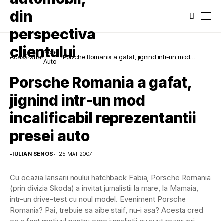
Non-
Acasă
Xtra
Porsche Romania a gafat, jignind intr-un mod
Auto
incalificabil reprezentantii presei auto
Porsche Romania a gafat,
jignind intr-un mod
incalificabil reprezentantii
presei auto
•
IULIAN SENOS
25 MAI 2007
Cu ocazia lansarii noului hatchback Fabia, Porsche Romania
(prin divizia Skoda) a invitat jurnalistii la mare, la Mamaia,
intr-un drive-test cu noul model. Eveniment Porsche
Romania? Pai, trebuie sa aibe staif, nu-i asa? Acesta cred
ca a fost motivul pentru care jurnalistii au avut rezervari