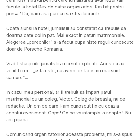
facute la hotel Rex de catre organizatori. Rasfat pentru
presa? Da, cam asa pareau sa stea lucrurile…
Odata ajunsi la hotel, jurnalistii au constatat ca trebuie sa
doarma cate doi in pat. Mai exact in paturi matrimoniale.
Alegerea „perechilor” s-a facut dupa niste reguli cunoscute
doar de Porsche Romania.
Vizibil stanjeniti, jurnalistii au cerut explicatii. Acestea au
venit ferm – „asta este, nu avem ce face, nu mai sunt
camere”…
In cazul meu personal, ar fi trebuit sa impart patul
matrimonial cu un coleg, Victor. Coleg de breasla, nu de
redactie. Un om pe care l-am cunoscut fix cu ocazia
acestui eveniment. Oops! Ce se va intampla la noapte? Nu
am pijama…
Comunicand organizatorilor aceasta problema, mi s-a spus