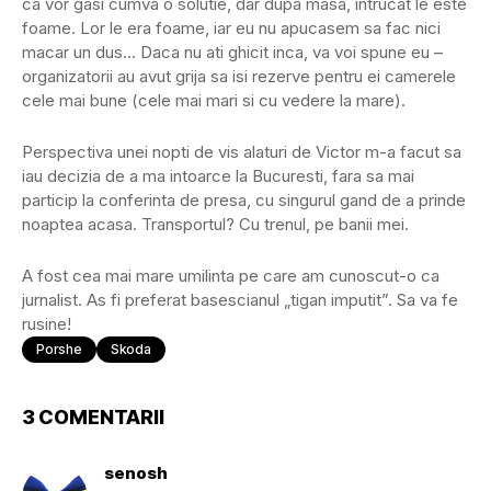
ca vor gasi cumva o solutie, dar dupa masa, intrucat le este
foame. Lor le era foame, iar eu nu apucasem sa fac nici
macar un dus… Daca nu ati ghicit inca, va voi spune eu –
organizatorii au avut grija sa isi rezerve pentru ei camerele
cele mai bune (cele mai mari si cu vedere la mare).
Perspectiva unei nopti de vis alaturi de Victor m-a facut sa
iau decizia de a ma intoarce la Bucuresti, fara sa mai
particip la conferinta de presa, cu singurul gand de a prinde
noaptea acasa. Transportul? Cu trenul, pe banii mei.
A fost cea mai mare umilinta pe care am cunoscut-o ca
jurnalist. As fi preferat basescianul „tigan imputit”. Sa va fe
rusine!
Porshe
Skoda
3 COMENTARII
senosh