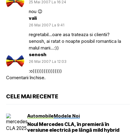
25 Mai 2007 La 16:24
nou 😉
vali
26 Mai 2007 La 9:41
regretabil…oare asa trateaza si clientii?
senosh, ai ratat o noapte posibil romantica la
malul marii…:))
senosh
26 Mai 2007 La 12:03
:o))))))))))))))))
Comentarii închise.
CELE MAI RECENTE
Automobile
Modele Noi
Noul Mercedes CLA, în premieră în
versiune electrică pe lângă mild hybrid