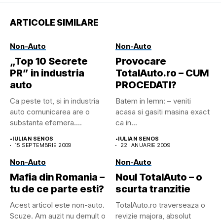
ARTICOLE SIMILARE
Non-Auto
Non-Auto
„Top 10 Secrete
Provocare
PR” in industria
TotalAuto.ro – CUM
auto
PROCEDATI?
Ca peste tot, si in industria
Batem in lemn: – veniti
auto comunicarea are o
acasa si gasiti masina exact
substanta efemera....
ca in...
•
IULIAN SENOS
•
IULIAN SENOS
15 SEPTEMBRIE 2009
22 IANUARIE 2009
Non-Auto
Non-Auto
Mafia din Romania –
Noul TotalAuto – o
tu de ce parte esti?
scurta tranzitie
Acest articol este non-auto.
TotalAuto.ro traverseaza o
Scuze. Am auzit nu demult o
revizie majora, absolut