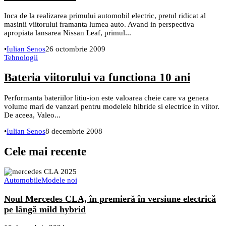
Inca de la realizarea primului automobil electric, pretul ridicat al
masinii viitorului framanta lumea auto. Avand in perspectiva
apropiata lansarea Nissan Leaf, primul...
•
Iulian Senos
26 octombrie 2009
Tehnologii
Bateria viitorului va functiona 10 ani
Performanta bateriilor litiu-ion este valoarea cheie care va genera
volume mari de vanzari pentru modelele hibride si electrice in viitor.
De aceea, Valeo...
•
Iulian Senos
8 decembrie 2008
Cele mai recente
Automobile
Modele noi
Noul Mercedes CLA, în premieră în versiune electrică
pe lângă mild hybrid