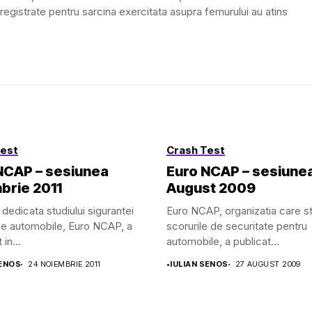
registrate pentru sarcina exercitata asupra femurului au atins
Test
Crash Test
NCAP – sesiunea
Euro NCAP – sesiune
brie 2011
August 2009
a dedicata studiului sigurantei
Euro NCAP, organizatia care st
de automobile, Euro NCAP, a
scorurile de securitate pentru
in...
automobile, a publicat...
SENOS
24 NOIEMBRIE 2011
•
IULIAN SENOS
27 AUGUST 2009