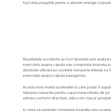
fost deja pregatite pentru a absorbi energia corpuri
Rezultatele excelente au fost dovedite prin analizar
exercitata asupra capului sau compresia toracelui p
destinate utilizarii pe soselele europene trebuie sa
exercitata asupra capului pasagerului.
Acesta este nivelul aceleratiei la care poate fi supus
Valoarea masurata pentru capul manechinului de pe l
admisa conform directivei, adica nici macar jumatate
In ceea ce priveste compresia toracelui unui ocupant 