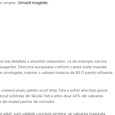
lor umane.
Urmariti imaginile:
ea mai detaliata a anumitor masuratori, ca de exemplu sarcina
asagerilor. Directiva europeana conform careia toate masinile
 fie omologate, impune o valoare maxima de 80 G pentru influenta
 creierul uman, pentru scurt timp, fara a suferi afectiuni grave.
ocul soferului din Skoda Yeti a atins doar 44% din valoarea
 din nivelul permis de normativ.
adult, sunt valabile concluzii similare, iar valoarea masurata