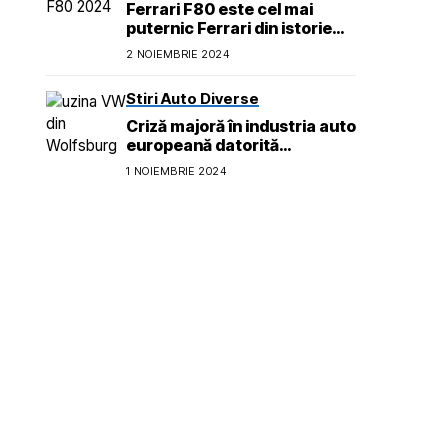
Ferrari F80 este cel mai
puternic Ferrari din istorie
dar nu are sistem PHEV
2 NOIEMBRIE 2024
Stiri Auto Diverse
Criză majoră în industria auto
europeană datorită
reglementărilor privind
1 NOIEMBRIE 2024
emisiile pentru 2026