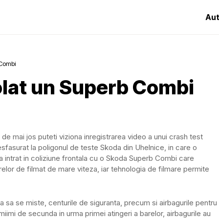
Aut
 Combi
rolat un Superb Combi
ul de mai jos puteti viziona inregistrarea video a unui crash test
esfasurat la poligonul de teste Skoda din Uhelnice, in care o
a intrat in coliziune frontala cu o Skoda Superb Combi care
relor de filmat de mare viteza, iar tehnologia de filmare permite
 sa se miste, centurile de siguranta, precum si airbagurile pentru
miimi de secunda in urma primei atingeri a barelor, airbagurile au