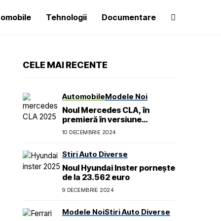
omobile
Tehnologii
Documentare
CELE MAI RECENTE
Automobile
Modele Noi
Noul Mercedes CLA, în
premieră în versiune
electrică pe lângă mild
10 DECEMBRIE 2024
hybrid
Stiri Auto Diverse
Noul Hyundai Inster pornește
de la 23.562 euro
9 DECEMBRIE 2024
Modele Noi
Stiri Auto Diverse