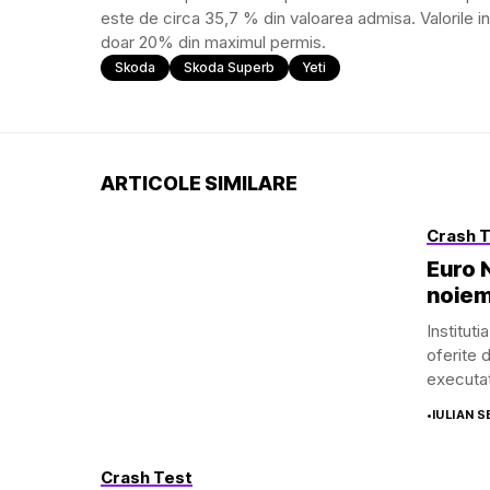
este de circa 35,7 % din valoarea admisa. Valorile in
doar 20% din maximul permis.
Skoda
Skoda Superb
Yeti
ARTICOLE SIMILARE
Crash 
Euro 
noiem
Instituti
oferite 
executat 
•
IULIAN 
Crash Test