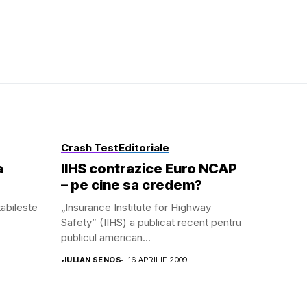
Crash Test
Editoriale
a
IIHS contrazice Euro NCAP
– pe cine sa credem?
abileste
„Insurance Institute for Highway
Safety” (IIHS) a publicat recent pentru
publicul american...
•
IULIAN SENOS
16 APRILIE 2009