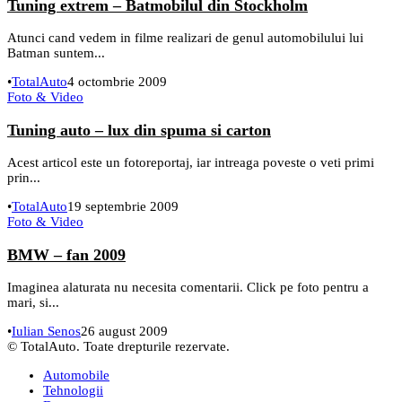
Tuning extrem – Batmobilul din Stockholm
Atunci cand vedem in filme realizari de genul automobilului lui
Batman suntem...
•
TotalAuto
4 octombrie 2009
Foto & Video
Tuning auto – lux din spuma si carton
Acest articol este un fotoreportaj, iar intreaga poveste o veti primi
prin...
•
TotalAuto
19 septembrie 2009
Foto & Video
BMW – fan 2009
Imaginea alaturata nu necesita comentarii. Click pe foto pentru a
mari, si...
•
Iulian Senos
26 august 2009
© TotalAuto. Toate drepturile rezervate.
Automobile
Tehnologii