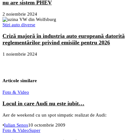
nu are sistem PHEV
2 noiembrie 2024
Stiri auto diverse
Criză majoră în industria auto europeană datorită
reglementărilor privind emisiile pentru 2026
1 noiembrie 2024
Articole similare
Foto & Video
Locul in care Audi nu este iubit…
Aer de weekend cu un spot simpatic realizat de Audi:
•
Iulian Senos
10 octombrie 2009
Foto & Video
Super