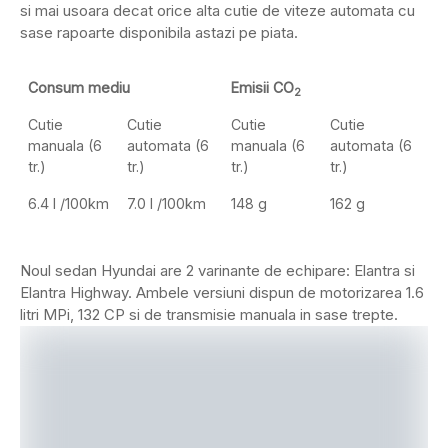
si mai usoara decat orice alta cutie de viteze automata cu
sase rapoarte disponibila astazi pe piata.
Consum mediu
Emisii CO
2
Cutie
Cutie
Cutie
Cutie
manuala (6
automata (6
manuala (6
automata (6
tr.)
tr.)
tr.)
tr.)
6.4 l /100km
7.0 l /100km
148 g
162 g
Noul sedan Hyundai are 2 varinante de echipare: Elantra si
Elantra Highway. Ambele versiuni dispun de motorizarea 1.6
litri MPi, 132 CP si de transmisie manuala in sase trepte.