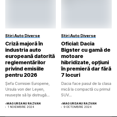
Stiri Auto Diverse
Stiri Auto Diverse
Criză majoră în
Oficial: Dacia
industria auto
Bigster cu gamă de
europeană datorită
motoare
reglementărilor
hibridizate, opțiuni
privind emisiile
în premieră dar fără
pentru 2026
7 locuri
Șefa Comisiei Europene,
Dacia face pasul de la clasa
Ursula von der Leyen,
mică la compactă cu primul
reusește să își distrugă
SUV...
propria...
•
MAGUREANU RAZVAN
•
MAGUREANU RAZVAN
1 NOIEMBRIE 2024
9 OCTOMBRIE 2024