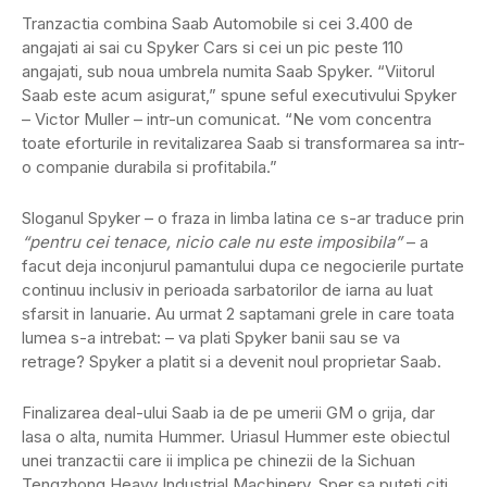
Tranzactia combina Saab Automobile si cei 3.400 de
angajati ai sai cu Spyker Cars si cei un pic peste 110
angajati, sub noua umbrela numita Saab Spyker. “Viitorul
Saab este acum asigurat,” spune seful executivului Spyker
– Victor Muller – intr-un comunicat. “Ne vom concentra
toate eforturile in revitalizarea Saab si transformarea sa intr-
o companie durabila si profitabila.”
Sloganul Spyker – o fraza in limba latina ce s-ar traduce prin
“pentru cei tenace, nicio cale nu este imposibila”
– a
facut deja inconjurul pamantului dupa ce negocierile purtate
continuu inclusiv in perioada sarbatorilor de iarna au luat
sfarsit in Ianuarie. Au urmat 2 saptamani grele in care toata
lumea s-a intrebat: – va plati Spyker banii sau se va
retrage? Spyker a platit si a devenit noul proprietar Saab.
Finalizarea deal-ului Saab ia de pe umerii GM o grija, dar
lasa o alta, numita Hummer. Uriasul Hummer este obiectul
unei tranzactii care ii implica pe chinezii de la Sichuan
Tengzhong Heavy Industrial Machinery. Sper sa puteti citi