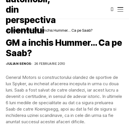
Acasă
Editoriale
GM a inchis Hummer… Ca pe Saab?
GM a inchis Hummer… Ca pe
Saab?
•
IULIAN SENOS
26 FEBRUARIE 2010
General Motors si constructorului olandez de sportive de
lux Spyker, au incheiat afacerea inceputa in urma cu doua
luni. Saab a fost salvat de catre olandezi, iar acest lucru a
devenit o certitudine, in sensul de adevar istoric. In ultimele
6 luni mediile de specialitate au dat ca sigura preluarea
Saab de catre Koenigsegg, apoi au dat la fel de sigura si
inchiderea uzinei scandinave, ca in cele din urma sa fie
anuntat succesul acestei afaceri dificile.