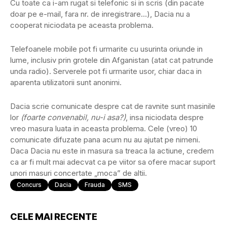
Cu toate ca i-am rugat si telefonic si in scris (din pacate
doar pe e-mail, fara nr. de inregistrare…), Dacia nu a
cooperat niciodata pe aceasta problema.
Telefoanele mobile pot fi urmarite cu usurinta oriunde in
lume, inclusiv prin grotele din Afganistan (atat cat patrunde
unda radio). Serverele pot fi urmarite usor, chiar daca in
aparenta utilizatorii sunt anonimi.
Dacia scrie comunicate despre cat de ravnite sunt masinile
lor
(foarte convenabil, nu-i asa?)
, insa niciodata despre
vreo masura luata in aceasta problema. Cele (vreo) 10
comunicate difuzate pana acum nu au ajutat pe nimeni.
Daca Dacia nu este in masura sa treaca la actiune, credem
ca ar fi mult mai adecvat ca pe viitor sa ofere macar suport
unori masuri concertate „moca” de altii.
Concurs
Dacia
Frauda
SMS
CELE MAI RECENTE