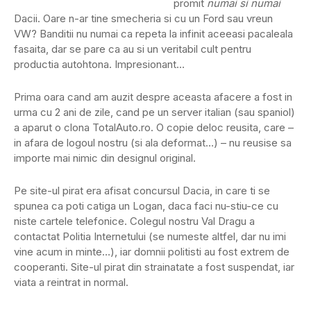
promit
numai si numai
Dacii. Oare n-ar tine smecheria si cu un Ford sau vreun
VW? Banditii nu numai ca repeta la infinit aceeasi pacaleala
fasaita, dar se pare ca au si un veritabil cult pentru
productia autohtona. Impresionant…
Prima oara cand am auzit despre aceasta afacere a fost in
urma cu 2 ani de zile, cand pe un server italian (sau spaniol)
a aparut o clona TotalAuto.ro. O copie deloc reusita, care –
in afara de logoul nostru (si ala deformat…) – nu reusise sa
importe mai nimic din designul original.
Pe site-ul pirat era afisat concursul Dacia, in care ti se
spunea ca poti catiga un Logan, daca faci nu-stiu-ce cu
niste cartele telefonice. Colegul nostru Val Dragu a
contactat Politia Internetului (se numeste altfel, dar nu imi
vine acum in minte…), iar domnii politisti au fost extrem de
cooperanti. Site-ul pirat din strainatate a fost suspendat, iar
viata a reintrat in normal.