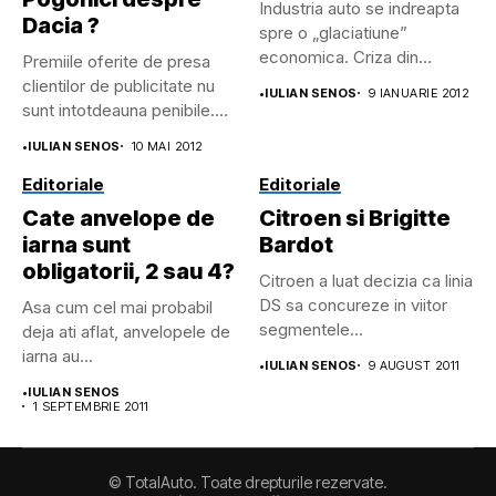
Industria auto se indreapta
Dacia ?
spre o „glaciatiune”
economica. Criza din
Premiile oferite de presa
Lumea Libera...
clientilor de publicitate nu
•
IULIAN SENOS
9 IANUARIE 2012
sunt intotdeauna penibile.
Daca...
•
IULIAN SENOS
10 MAI 2012
Editoriale
Editoriale
Cate anvelope de
Citroen si Brigitte
iarna sunt
Bardot
obligatorii, 2 sau 4?
Citroen a luat decizia ca linia
DS sa concureze in viitor
Asa cum cel mai probabil
segmentele...
deja ati aflat, anvelopele de
iarna au...
•
IULIAN SENOS
9 AUGUST 2011
•
IULIAN SENOS
1 SEPTEMBRIE 2011
© TotalAuto. Toate drepturile rezervate.