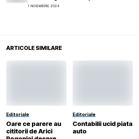
pentru 2026
1 NOIEMBRIE 2024
ARTICOLE SIMILARE
Editoriale
Editoriale
Oare ce parere au
Contabilii ucid piata
cititorii de Arici
auto
Pogonici despre