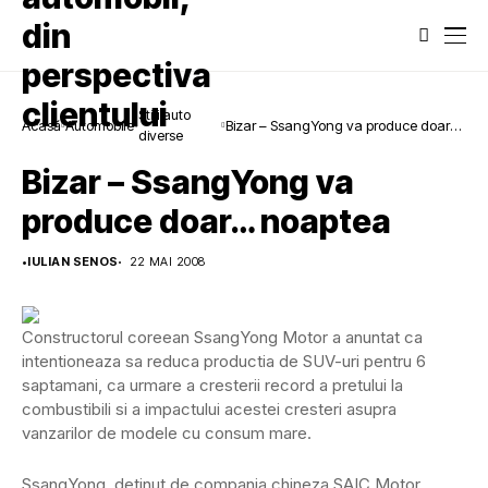
Stiri auto
Acasă
Automobile
Bizar – SsangYong va produce doar…
diverse
noaptea
Bizar – SsangYong va
produce doar… noaptea
•
IULIAN SENOS
22 MAI 2008
Constructorul coreean SsangYong Motor a anuntat ca
intentioneaza sa reduca productia de SUV-uri pentru 6
saptamani, ca urmare a cresterii record a pretului la
combustibili si a impactului acestei cresteri asupra
vanzarilor de modele cu consum mare.
SsangYong, detinut de compania chineza SAIC Motor