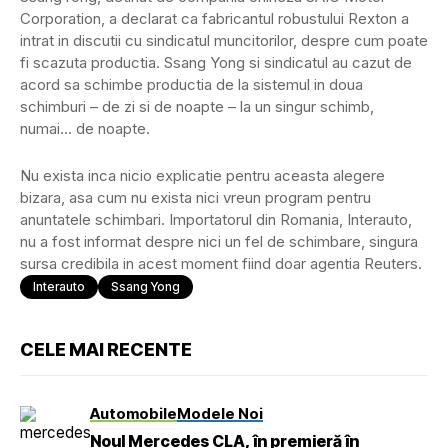
Corporation, a declarat ca fabricantul robustului Rexton a
intrat in discutii cu sindicatul muncitorilor, despre cum poate
fi scazuta productia. Ssang Yong si sindicatul au cazut de
acord sa schimbe productia de la sistemul in doua
schimburi – de zi si de noapte – la un singur schimb,
numai… de noapte.
Nu exista inca nicio explicatie pentru aceasta alegere
bizara, asa cum nu exista nici vreun program pentru
anuntatele schimbari. Importatorul din Romania, Interauto,
nu a fost informat despre nici un fel de schimbare, singura
sursa credibila in acest moment fiind doar agentia Reuters.
Interauto
Ssang Yong
CELE MAI RECENTE
Automobile
Modele Noi
Noul Mercedes CLA, în premieră în