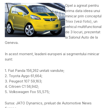
Opel a agreat pentru
prima data ideea unui
minicar prin conceptul
Trixx (vezi foto), un
vehicul multifunctional
de 3 locuri, prezentat
la Salonul Auto de la
Geneva.
In acest moment, leaderii europeni ai segmentului minicar
sunt:
1. Fiat Panda 156,262 unitati vandute;
2. Toyota Aygo 61,664;
3. Peugeot 107 59,163;
4. Citroen C1 56,942;
5. Volkswagen Fox 55,575;
Sursa: JATO Dynamics, preluat de Automotive News