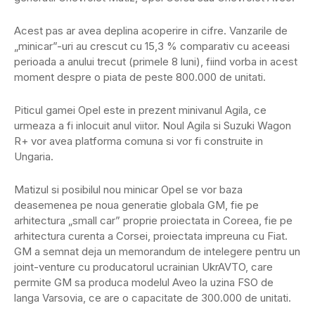
Acest pas ar avea deplina acoperire in cifre. Vanzarile de
„minicar”-uri au crescut cu 15,3 % comparativ cu aceeasi
perioada a anului trecut (primele 8 luni), fiind vorba in acest
moment despre o piata de peste 800.000 de unitati.
Piticul gamei Opel este in prezent minivanul Agila, ce
urmeaza a fi inlocuit anul viitor. Noul Agila si Suzuki Wagon
R+ vor avea platforma comuna si vor fi construite in
Ungaria.
Matizul si posibilul nou minicar Opel se vor baza
deasemenea pe noua generatie globala GM, fie pe
arhitectura „small car” proprie proiectata in Coreea, fie pe
arhitectura curenta a Corsei, proiectata impreuna cu Fiat.
GM a semnat deja un memorandum de intelegere pentru un
joint-venture cu producatorul ucrainian UkrAVTO, care
permite GM sa produca modelul Aveo la uzina FSO de
langa Varsovia, ce are o capacitate de 300.000 de unitati.