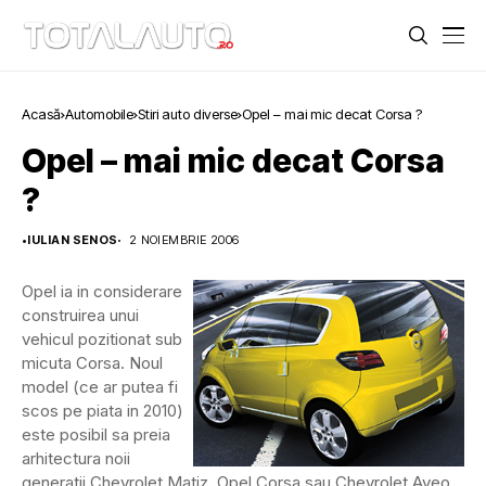
Acasă
Automobile
Stiri auto diverse
Opel – mai mic decat Corsa ?
Opel – mai mic decat Corsa
?
•
IULIAN SENOS
2 NOIEMBRIE 2006
Opel ia in considerare
construirea unui
vehicul pozitionat sub
micuta Corsa. Noul
model (ce ar putea fi
scos pe piata in 2010)
este posibil sa preia
arhitectura noii
generatii Chevrolet Matiz, Opel Corsa sau Chevrolet Aveo.