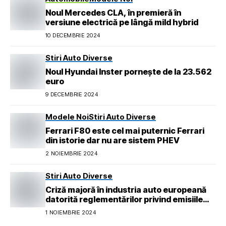
Noul Mercedes CLA, în premieră în
versiune electrică pe lângă mild hybrid
10 DECEMBRIE 2024
Stiri Auto Diverse
Noul Hyundai Inster pornește de la 23.562
euro
9 DECEMBRIE 2024
Modele Noi
Stiri Auto Diverse
Ferrari F80 este cel mai puternic Ferrari
din istorie dar nu are sistem PHEV
2 NOIEMBRIE 2024
Stiri Auto Diverse
Criză majoră în industria auto europeană
datorită reglementărilor privind emisiile
pentru 2026
1 NOIEMBRIE 2024