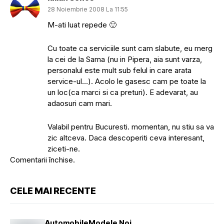
28 Noiembrie 2008 La 11:55
M-ati luat repede 🙂
Cu toate ca serviciile sunt cam slabute, eu merg
la cei de la Sama (nu in Pipera, aia sunt varza,
personalul este mult sub felul in care arata
service-ul…). Acolo le gasesc cam pe toate la
un loc(ca marci si ca preturi). E adevarat, au
adaosuri cam mari.
Valabil pentru Bucuresti. momentan, nu stiu sa va
zic altceva. Daca descoperiti ceva interesant,
ziceti-ne.
Comentarii închise.
CELE MAI RECENTE
Automobile
Modele Noi