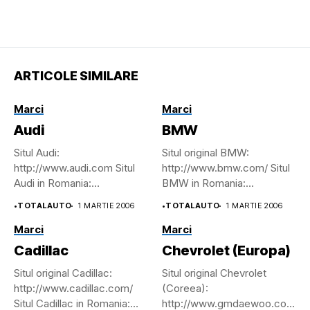
ARTICOLE SIMILARE
Marci
Marci
Audi
BMW
Situl Audi:
Situl original BMW:
http://www.audi.com Situl
http://www.bmw.com/ Situl
Audi in Romania:
BMW in Romania:
http://www.audi.ro
http://www.bmw.ro/
•
TOTALAUTO
1 MARTIE 2006
•
TOTALAUTO
1 MARTIE 2006
Marci
Marci
Cadillac
Chevrolet (Europa)
Situl original Cadillac:
Situl original Chevrolet
http://www.cadillac.com/
(Coreea):
Situl Cadillac in Romania:
http://www.gmdaewoo.co.kr/