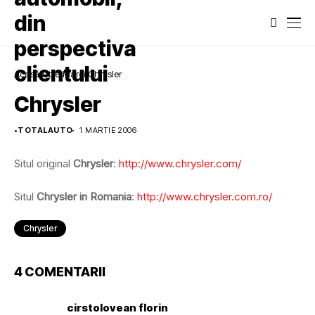
Acasă
Utile
Marci
Chrysler
Chrysler
•
TOTALAUTO
1 MARTIE 2006
Situl original
Chrysler
:
http://www.chrysler.com/
Situl
Chrysler in Romania
:
http://www.chrysler.com.ro/
Chrysler
4 COMENTARII
cirstolovean florin