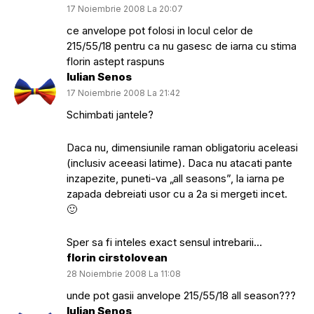
17 Noiembrie 2008 La 20:07
ce anvelope pot folosi in locul celor de
215/55/18 pentru ca nu gasesc de iarna cu stima
florin astept raspuns
Iulian Senos
17 Noiembrie 2008 La 21:42
Schimbati jantele?
Daca nu, dimensiunile raman obligatoriu aceleasi
(inclusiv aceeasi latime). Daca nu atacati pante
inzapezite, puneti-va „all seasons”, la iarna pe
zapada debreiati usor cu a 2a si mergeti incet.
🙂
Sper sa fi inteles exact sensul intrebarii…
florin cirstolovean
28 Noiembrie 2008 La 11:08
unde pot gasii anvelope 215/55/18 all season???
Iulian Senos